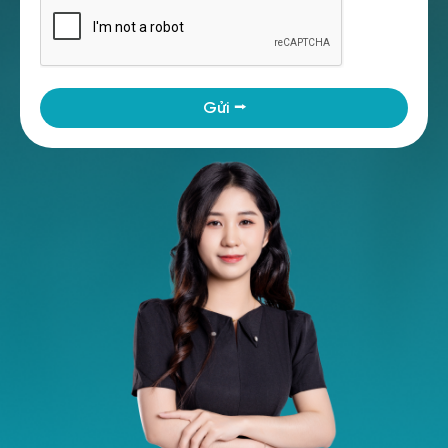
Gửi ⭢