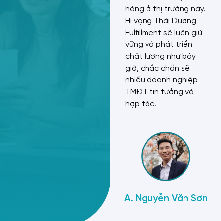
trình làm việc bài bản
hàng ở thị trường này.
rõ ràng đã thúc đẩy
Hi vọng Thái Dương
quá trình thâm nhập
Fulfillment sẽ luôn giữ
thị trường Indo của
vững và phát triển
mình nhanh hơn. Chúc
chất lượng như bây
công ty sẽ thành
giờ, chắc chắn sẽ
công và phát triển
nhiều doanh nghiệp
hơn nữa.
TMĐT tin tưởng và
hợp tác.
A. William Trương
A. Hùng Vũ Pushsale
A
A. Đinh Vĩ Thanh
A. Nguyễn Văn Sơn