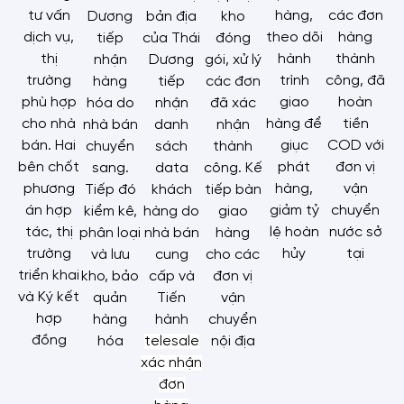
tư vấn
hàng,
các đơn
Dương
bản địa
kho
dịch vụ,
theo dõi
hàng
tiếp
của Thái
đóng
thị
hành
thành
nhận
Dương
gói, xử lý
trường
trình
công, đã
hàng
tiếp
các đơn
phù hợp
giao
hoàn
hóa do
nhận
đã xác
cho nhà
hàng để
tiền
nhà bán
danh
nhận
bán. Hai
giục
COD với
chuyển
sách
thành
bên chốt
phát
đơn vị
sang.
data
công. Kế
phương
hàng,
vận
Tiếp đó
khách
tiếp bàn
án hợp
giảm tỷ
chuyển
kiểm kê,
hàng do
giao
tác, thị
lệ hoàn
nước sở
phân loại
nhà bán
hàng
trường
hủy
tại
và lưu
cung
cho các
triển khai
kho, bảo
cấp và
đơn vị
và Ký kết
quản
Tiến
vận
hợp
hàng
hành
chuyển
đồng
hóa
telesale
nội địa
xác nhận
đơn