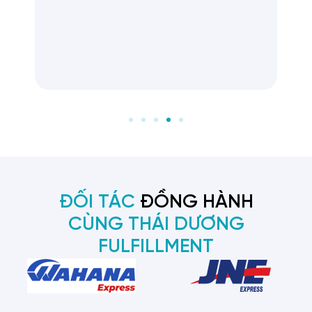
app,… với mức phí tối ưu.
ĐỐI TÁC
ĐỒNG HÀNH
CÙNG THÁI DƯƠNG
FULFILLMENT