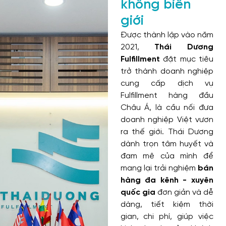
không biên
giới
Được thành lập vào năm
2021,
Thái Dương
Fulfillment
đặt mục tiêu
trở thành doanh nghiệp
cung cấp dịch vụ
Fulfillment hàng đầu
Châu Á, là cầu nối đưa
doanh nghiệp Việt vươn
ra thế giới. Thái Dương
dành trọn tâm huyết và
đam mê của mình để
mang lại trải nghiệm
bán
hàng đa kênh - xuyên
quốc gia
đơn giản và dễ
dàng, tiết kiệm thời
gian, chi phí, giúp việc