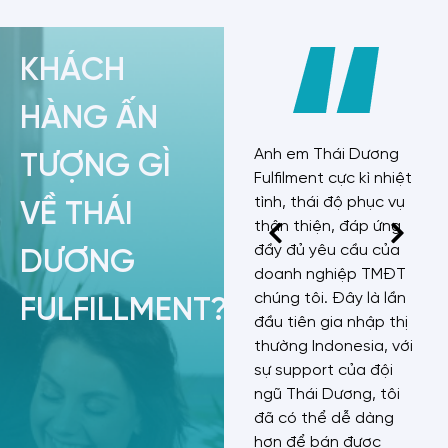
KHÁCH
HÀNG ẤN
Cảm ơn Thái Dương
Anh em Thái Dương
TƯỢNG GÌ
Fulfillment rất nhiều.
Fulfilment cực kì nhiệt
Mình đã làm việc với
tình, thái độ phục vụ
VỀ THÁI
một số team vận
thân thiện, đáp ứng
hành khác, tuy nhiên
đầy đủ yêu cầu của
DƯƠNG
kết quả không như ý.
doanh nghiệp TMĐT
Quả thật đội ngũ
chúng tôi. Đây là lần
FULFILLMENT?
nhân sự ở đây khiến
đầu tiên gia nhập thị
mình rất hài lòng. Sự
thường Indonesia, với
chuyên nghiệp, nhiệt
sự support của đội
tình, đặc biệt là sự
ngũ Thái Dương, tôi
hiểu biết thị trường
đã có thể dễ dàng
Indo cùng với quy
hơn để bán được