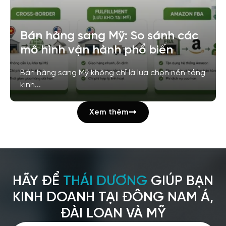
Bán hàng sang Mỹ: So sánh các
mô hình vận hành phổ biến
Bán hàng sang Mỹ không chỉ là lựa chọn nền tảng
kinh...
Xem thêm
HÃY ĐỂ
THÁI DƯƠNG
GIÚP BẠN
KINH DOANH TẠI ĐÔNG NAM Á,
ĐÀI LOAN VÀ MỸ