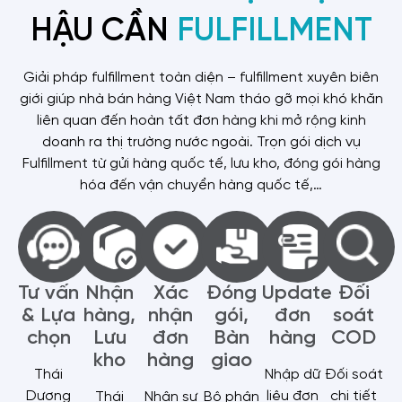
HẬU CẦN
FULFILLMENT
Giải pháp fulfillment toàn diện – fulfillment xuyên biên
giới giúp nhà bán hàng Việt Nam tháo gỡ mọi khó khăn
liên quan đến hoàn tất đơn hàng khi mở rộng kinh
doanh ra thị trường nước ngoài. Trọn gói dịch vụ
Fulfillment từ gửi hàng quốc tế, lưu kho, đóng gói hàng
hóa đến vận chuyển hàng quốc tế,…
Tư vấn
Nhận
Xác
Đóng
Update
Đối
& Lựa
hàng,
nhận
gói,
đơn
soát
chọn
Lưu
đơn
Bàn
hàng
COD
kho
hàng
giao
Thái
Nhập dữ
Đối soát
Dương
liệu đơn
chi tiết
Thái
Nhân sự
Bộ phận