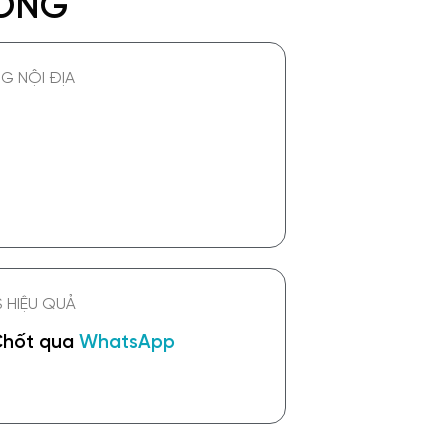
ƯỜNG
G NỘI ĐỊA
 HIỆU QUẢ
Chốt qua
WhatsApp