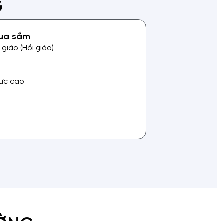
G
mua sắm
giáo (Hồi giáo)
cực cao