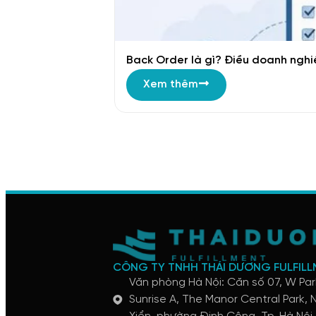
Back Order là gì? Điều doanh nghi
Xem thêm
CÔNG TY TNHH THÁI DƯƠNG FULFIL
Văn phòng Hà Nội: Căn số 07, W Pa
Sunrise A, The Manor Central Park,