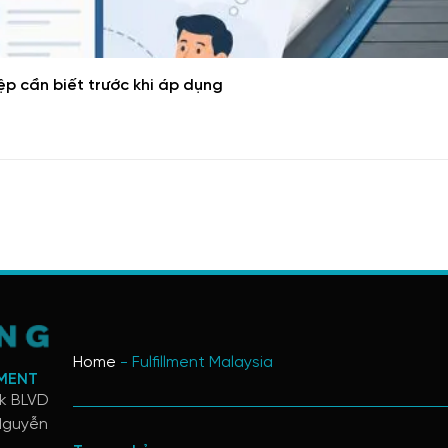
ệp cần biết trước khi áp dụng
Home
-
Fulfillment Malaysia
LMENT
rk BLVD
 Nguyễn