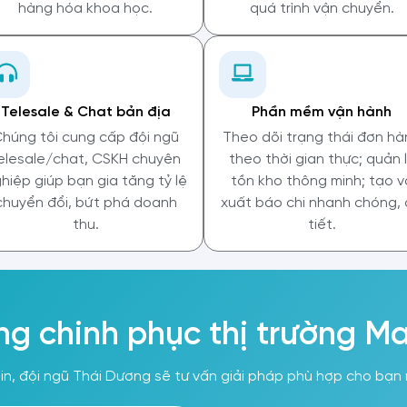
hàng hóa khoa học.
quá trình vận chuyển.
Telesale & Chat bản địa
Phần mềm vận hành
húng tôi cung cấp đội ngũ
Theo dõi trạng thái đơn hà
elesale/chat, CSKH chuyên
theo thời gian thực; quản 
hiệp giúp bạn gia tăng tỷ lệ
tồn kho thông minh; tạo v
chuyển đổi, bứt phá doanh
xuất báo chi nhanh chóng, 
thu.
tiết.
ng chinh phục thị trường Ma
tin, đội ngũ Thái Dương sẽ tư vấn giải pháp phù hợp cho bạ