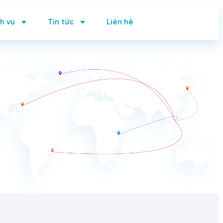
h vụ
Tin tức
Liên hệ