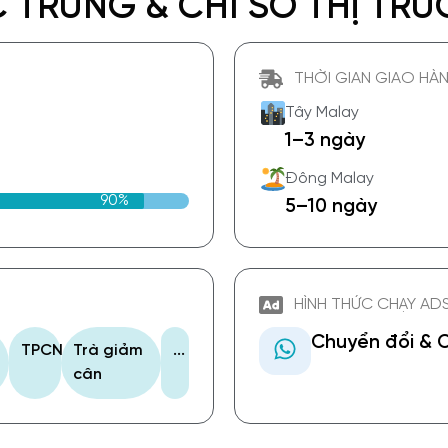
 TRƯNG & CHỈ SỐ THỊ TR
THỜI GIAN GIAO HÀN
Tây Malay
1–3 ngày
Đông Malay
90%
5–10 ngày
HÌNH THỨC CHẠY ADS
Chuyển đổi & 
TPCN
Trà giảm
...
cân