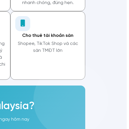
nhanh chóng, đúng hẹn.
Cho thuê tài khoản sàn
ng
Shopee, TikTok Shop và các
lý
sàn TMĐT lớn
à
chi
laysia?
n ngay hôm nay