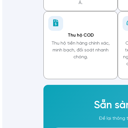
Á.
Thu hộ COD
Thu hộ tiền hàng chính xác,
C
minh bạch, đối soát nhanh
t
chóng.
ng
Sẵn sà
Để lại thông 