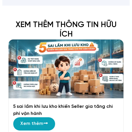
XEM THÊM THÔNG TIN HỮU
ÍCH
5 sai lầm khi lưu kho khiến Seller gia tăng chi
B
phí vận hành
t
Xem thêm