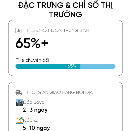
ĐẶC TRƯNG & CHỈ SỐ THỊ
TRƯỜNG
TỈ LỆ CHỐT ĐƠN TRUNG BÌNH
65%+
Tỉ lệ chuyển đổi
65%
THỜI GIAN GIAO HÀNG NỘI ĐỊA
Đảo Java
2–3 ngày
Đảo xa
5–10 ngày