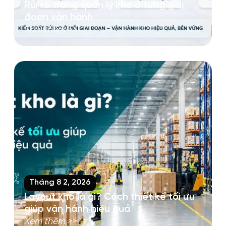
Rủi ro trong quản lý kho ở từng giai
đoạn vận hành
Xem thêm >>
Tháng 8 2, 2026
Layout kho là gì? Cách thiết kế tối ưu
giúp vận hành hiệu quả
Xem thêm >>