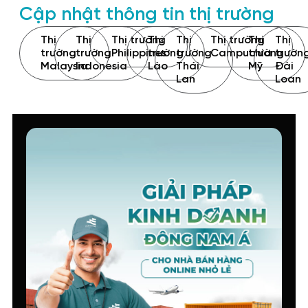
Cập nhật thông tin thị trường
Thị
Thị
Thị trường
Thị
Thị
Thị trường
Thị
Thị
trường
trường
Philippines
trường
trường
Campuchia
trường
trườn
Malaysia
Indonesia
Lào
Thái
Mỹ
Đài
Lan
Loan