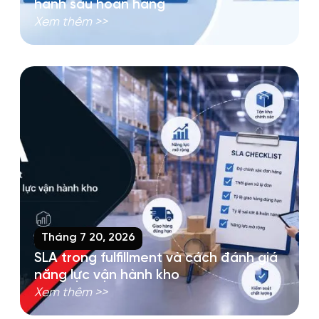
hành sau hoàn hàng
Xem thêm >>
Tháng 7 20, 2026
SLA trong fulfillment và cách đánh giá
năng lực vận hành kho
Xem thêm >>