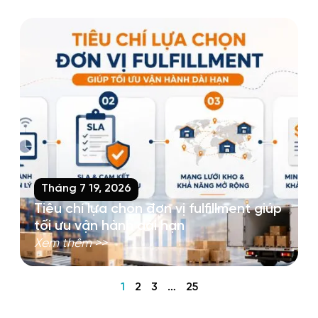
Tháng 7 19, 2026
Tiêu chí lựa chọn đơn vị fulfillment giúp
tối ưu vận hành dài hạn
Xem thêm >>
1
2
3
…
25