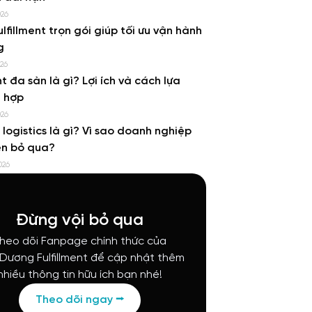
026
ulfillment trọn gói giúp tối ưu vận hành
g
026
nt đa sàn là gì? Lợi ích và cách lựa
 hợp
026
e logistics là gì? Vì sao doanh nghiệp
ên bỏ qua?
026
Đừng vội bỏ qua
heo dõi Fanpage chính thức của
 Dương Fulfillment để cập nhật thêm
nhiều thông tin hữu ích bạn nhé!
Theo dõi ngay ⭢