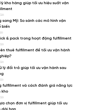
 lý kho hàng giúp tối ưu hiệu suất vận
illment
2026
 sang Mỹ: So sánh các mô hình vận
 biến
026
pick & pack trong hoạt động fulfillment
026
ên thuê fulfillment để tối ưu vận hành
ghiệp?
026
ử lý đổi trả giúp tối ưu vận hành sau
ng
026
g fulfillment và cách đánh giá năng lực
 kho
026
lựa chọn đơn vị fulfillment giúp tối ưu
 dài hạn