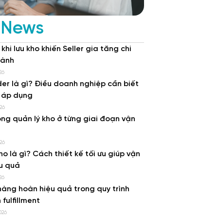
 News
 khi lưu kho khiến Seller gia tăng chi
hành
26
er là gì? Điều doanh nghiệp cần biết
i áp dụng
26
rong quản lý kho ở từng giai đoạn vận
26
ho là gì? Cách thiết kế tối ưu giúp vận
u quả
26
hàng hoàn hiệu quả trong quy trình
 fulfillment
026