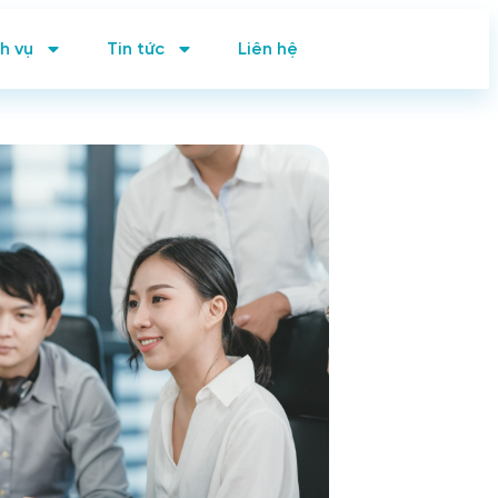
h vụ
Tin tức
Liên hệ