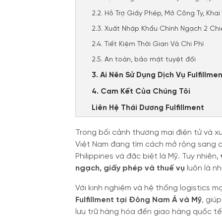
2.2. Hỗ Trợ Giấy Phép, Mở Công Ty, Khai
2.3. Xuất Nhập Khẩu Chính Ngạch 2 Chi
2.4. Tiết Kiệm Thời Gian Và Chi Phí
2.5. An toàn, bảo mật tuyệt đối
3. Ai Nên Sử Dụng Dịch Vụ Fulfillm
4. Cam Kết Của Chúng Tôi
Liên Hệ Thái Dương Fulfillment
Trong bối cảnh thương mại điện tử và 
Việt Nam đang tìm cách mở rộng sang cá
Philippines và đặc biệt là Mỹ. Tuy nhiên,
ngạch, giấy phép và thuế vụ
luôn là nh
Với kinh nghiệm và hệ thống logistics 
Fulfillment tại Đông Nam Á và Mỹ
, giú
lưu trữ hàng hóa đến giao hàng quốc tế