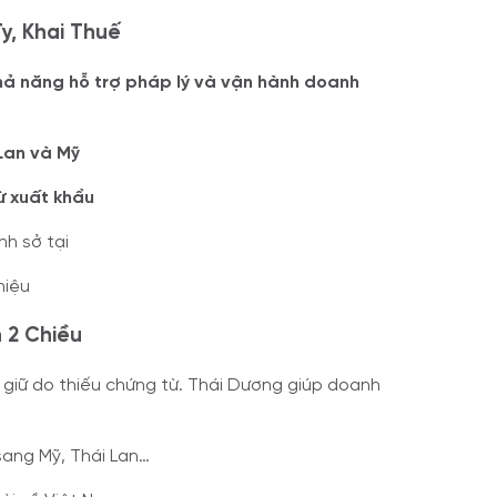
y, Khai Thuế
hả năng hỗ trợ pháp lý và vận hành doanh
Lan và Mỹ
ừ xuất khẩu
nh sở tại
hiệu
 2 Chiều
ị giữ do thiếu chứng từ. Thái Dương giúp doanh
sang Mỹ, Thái Lan…