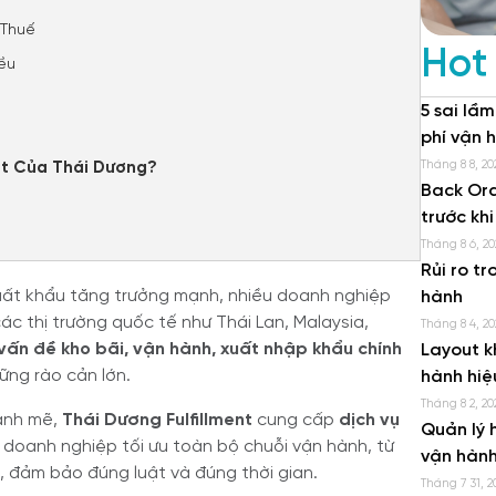
 Thuế
Hot
ều
5 sai lầm
phí vận 
Tháng 8 8, 20
ent Của Thái Dương?
Back Ord
trước kh
Tháng 8 6, 20
Rủi ro t
xuất khẩu tăng trưởng mạnh, nhiều doanh nghiệp
hành
c thị trường quốc tế như Thái Lan, Malaysia,
Tháng 8 4, 20
vấn đề kho bãi, vận hành, xuất nhập khẩu chính
Layout k
ững rào cản lớn.
hành hiệ
Tháng 8 2, 20
mạnh mẽ,
Thái Dương Fulfillment
cung cấp
dịch vụ
Quản lý 
p doanh nghiệp tối ưu toàn bộ chuỗi vận hành, từ
vận hành
, đảm bảo đúng luật và đúng thời gian.
Tháng 7 31, 2