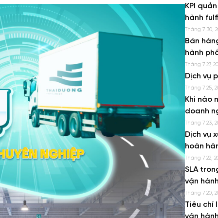
KPI quản
hành fulf
Tháng 7 30, 
Bán hàng
hành phổ
Tháng 7 27, 2
Dịch vụ 
Tháng 7 25, 2
Khi nào n
doanh n
Tháng 7 23, 2
Dịch vụ x
hoàn hà
Tháng 7 22, 2
SLA tron
vận hành
Tháng 7 20, 2
Tiêu chí 
vận hành