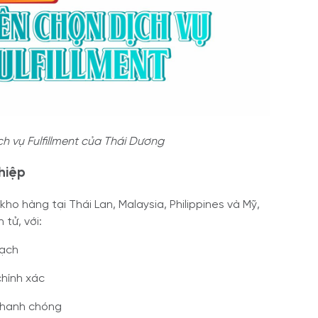
ch vụ Fulfillment của Thái Dương
hiệp
ho hàng tại Thái Lan, Malaysia, Philippines và Mỹ,
 tử, với:
bạch
chính xác
 nhanh chóng