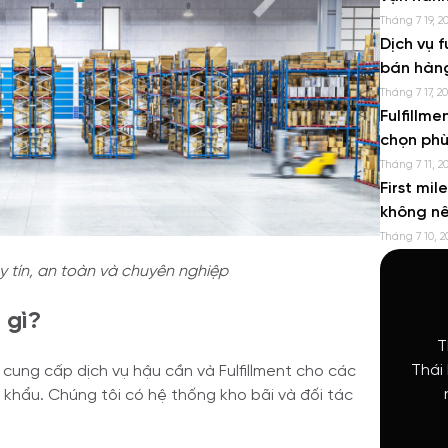
Tháng 7 19, 2
Dịch vụ f
bán hàn
Tháng 7 17, 2
Fulfillme
chọn phù
Tháng 7 11, 2
First mil
không n
Tháng 7 10, 2
uy tín, an toàn và chuyên nghiệp
 gì?
T
Thái
 cung cấp dịch vụ hậu cần và Fulfillment cho các
 khẩu. Chúng tôi có hệ thống kho bãi và đối tác