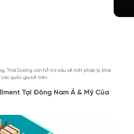
ng, Thái Dương còn hỗ trợ sâu về mặt pháp lý, khai
 các quốc gia kể trên.
fillment Tại Đông Nam Á & Mỹ Của