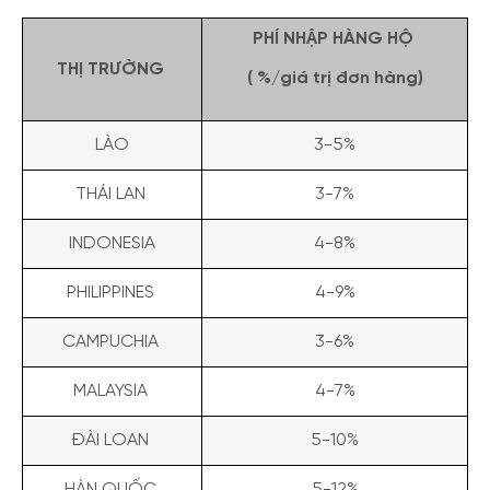
PHÍ NHẬP HÀNG HỘ
THỊ TRƯỜNG
( %/giá trị đơn hàng)
LÀO
3-5%
THÁI LAN
3-7%
INDONESIA
4-8%
PHILIPPINES
4-9%
CAMPUCHIA
3-6%
MALAYSIA
4-7%
ĐÀI LOAN
5-10%
HÀN QUỐC
5-12%