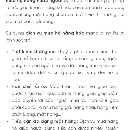
mua hộ hàng nước ngoài
đã ra đời như một giải pháp
tối ưu giúp khách hàng sở hữu các sản phẩm độc đáo,
hoặc những mặt hàng chưa có mặt trên thị trường nội
địa một cách dễ dàng.
Sử dụng
dịch vụ mua hộ hàng hóa
mang lại nhiều lợi
ích vượt trội:
Tiết kiệm thời gian:
Thay vì phải dành nhiều thời
gian để tìm kiếm sản phẩm, so sánh giá cả, người
dùng chỉ cần ngồi nhà và đặt hàng, mọi việc còn
lại sẽ được đơn vị cung cấp dịch vụ order hộ lo
liệu.
Hạn chế rủi ro:
Việc thanh toán và giao dịch
được thực hiện qua đơn vị trung gian giúp đảm
bảo quyền lợi của người mua và hạn chế gặp
phải các rủi ro như hàng giả, hàng nhái, hàng kém
chất lượng, mất hàng…
Tiếp cận đa dạng mặt hàng:
Dịch vụ mua hàng
hộ giúp người dùng tiếp cận được nhiều nguồn