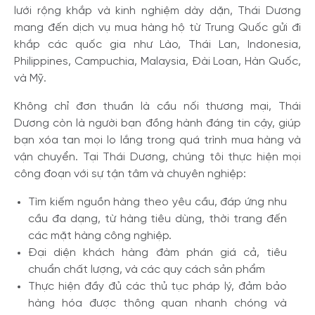
lưới rộng khắp và kinh nghiệm dày dặn, Thái Dương
mang đến dịch vụ mua hàng hộ từ Trung Quốc gửi đi
khắp các quốc gia như Lào, Thái Lan, Indonesia,
Philippines, Campuchia, Malaysia, Đài Loan, Hàn Quốc,
và Mỹ.
Không chỉ đơn thuần là cầu nối thương mại, Thái
Dương còn là người bạn đồng hành đáng tin cậy, giúp
bạn xóa tan mọi lo lắng trong quá trình mua hàng và
vận chuyển. Tại Thái Dương, chúng tôi thực hiện mọi
công đoạn với sự tận tâm và chuyên nghiệp:
Tìm kiếm nguồn hàng theo yêu cầu, đáp ứng nhu
cầu đa dạng, từ hàng tiêu dùng, thời trang đến
các mặt hàng công nghiệp.
Đại diện khách hàng đàm phán giá cả, tiêu
chuẩn chất lượng, và các quy cách sản phẩm
Thực hiện đầy đủ các thủ tục pháp lý, đảm bảo
hàng hóa được thông quan nhanh chóng và