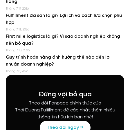
hàng
Tháng 7 17, 2026
Fulfillment đa sàn là gì? Lợi ích và cách lựa chọn phù
hợp
Tháng 7 11, 2026
First mile logistics là gì? Vì sao doanh nghiệp không
nên bỏ qua?
Tháng 7 10, 2026
Quy trình hoàn hàng ảnh hưởng thế nào đến lợi
nhuận doanh nghiệp?
Tháng 7 8, 2026
Đừng vội bỏ qua
Theo dõi Fanpage chính thức của
Thái Dương Fulfillment để cập nhật thêm nhiều
thông tin hữu ích bạn nhé!
Theo dõi ngay ⭢