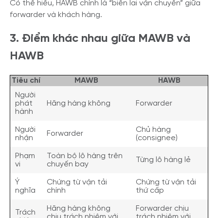
Có thể hiểu, HAWB chính là “biên lai vận chuyển” giữa
forwarder và khách hàng.
3. Điểm khác nhau giữa MAWB và
HAWB
Tiêu chí
MAWB
HAWB
Người
phát
Hãng hàng không
Forwarder
hành
Người
Chủ hàng
Forwarder
nhận
(consignee)
Phạm
Toàn bộ lô hàng trên
Từng lô hàng lẻ
vi
chuyến bay
Ý
Chứng từ vận tải
Chứng từ vận tải
nghĩa
chính
thứ cấp
Hãng hàng không
Forwarder chịu
Trách
chịu trách nhiệm với
trách nhiệm với