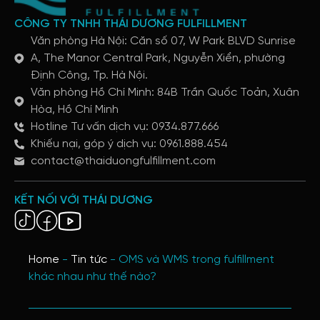
CÔNG TY TNHH THÁI DƯƠNG FULFILLMENT
Văn phòng Hà Nội: Căn số 07, W Park BLVD Sunrise
A, The Manor Central Park, Nguyễn Xiển, phường
Định Công, Tp. Hà Nội.
Văn phòng Hồ Chí Minh: 84B Trần Quốc Toản, Xuân
Hòa, Hồ Chí Minh
Hotline Tư vấn dịch vụ: 0934.877.666
Khiếu nại, góp ý dịch vụ: 0961.888.454
contact@thaiduongfulfillment.com
KẾT NỐI VỚI THÁI DƯƠNG
Home
-
Tin tức
-
OMS và WMS trong fulfillment
khác nhau như thế nào?