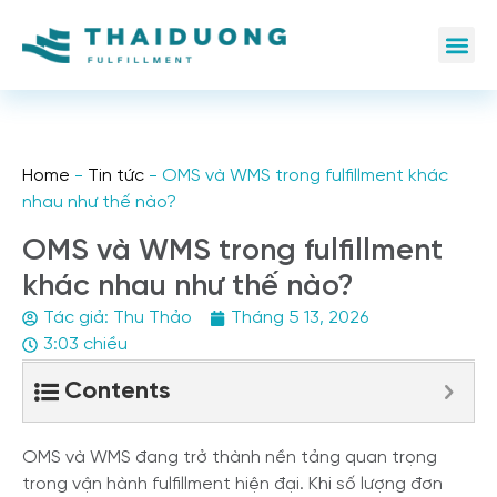
Home
-
Tin tức
-
OMS và WMS trong fulfillment khác
nhau như thế nào?
OMS và WMS trong fulfillment
khác nhau như thế nào?
Tác giả:
Thu Thảo
Tháng 5 13, 2026
3:03 chiều
Contents
OMS và WMS đang trở thành nền tảng quan trọng
trong vận hành fulfillment hiện đại. Khi số lượng đơn