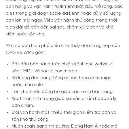
bán hàng và vận hành fulfillment bắt đầu mở rộng, đặc
biệt trong giai đoạn scale đa kênh hoặc xử lý số lượng
đơn lớn mỗi ngày. Việc vận hành thủ công trong thời
gian dài dễ dẫn đến sai sót, chậm xử lý đơn và khó
kiểm soát tồn kho.
Một số dấu hiệu phổ biến cho thấy doanh nghiệp cần
OMS và WMS gồm:
Bắt đầu bán hàng trên nhiều kênh như website,
sàn TMĐT và social commerce.
Số lượng đơn hàng tăng nhanh theo campaign
hoặc mùa sale.
Tồn kho thiếu đồng bộ giữa các kênh bán hàng.
Xuất hiện tình trạng giao sai sản phẩm hoặc xử lý
đơn chậm.
Đội vận hành mất nhiều thời gian kiểm tra đơn và
tồn kho thủ công.
Muốn scale sang thị trường Đông Nam Á hoặc mở