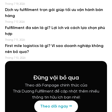
Tháng 7 19, 2026
Dịch vụ fulfillment trọn gói giúp tối ưu vận hành bán
hàng
Tháng 7 17, 2026
Fulfillment đa sàn là gì? Lợi ích và cách lựa chọn phù
hợp
Tháng 7 11, 2026
First mile logistics là gì? Vì sao doanh nghiệp không
nên bỏ qua?
Tháng 7 10, 2026
Đừng vội bỏ qua
Theo dõi Fanpage chính thức của
Thái Dương Fulfillment để cập nhật thêm nhiều
thông tin hữu ích bạn nhé!
Theo dõi ngay ⭢