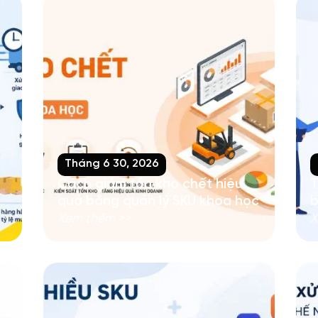
Tháng 6 30, 2026
Cách giảm tồn kho chết hiệu
T
quả bằng quản lý SKU khoa học
b
Xem thêm >>
X