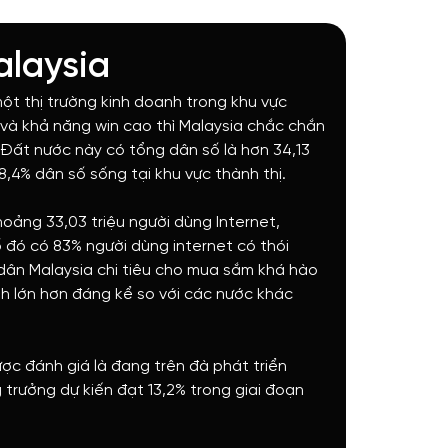
alaysia
t thị trường kinh doanh trong khu vực
và khả năng win cao thì Malaysia chắc chắn
 Đất nước này có tổng dân số là hơn 34,13
78,4% dân số sống tại khu vực thành thị.
hoảng 33,03 triệu người dùng Internet,
 đó có 83% người dùng internet có thói
dân Malaysia chi tiêu cho mua sắm khá hào
nh lớn hơn đáng kể so với các nước khác
ợc đánh giá là đang trên đà phát triển
trưởng dự kiến đạt 13,2% trong giai đoạn