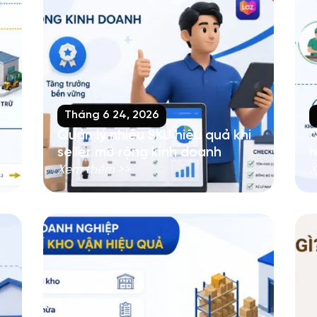
Tháng 6 24, 2026
Quản lý nhiều SKU hiệu quả khi
Q
seller mở rộng kinh doanh
h
Xem thêm >>
X