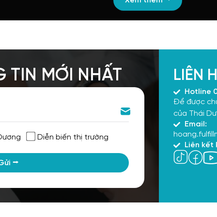
Xem thêm ⭢
 TIN MỚI NHẤT
LIÊN 
Hotline 
Để được chuy
của Thái Dươ
Email:
hoang.fulfi
 Dương
Diễn biến thị trường
Liên kết
Gửi ⭢