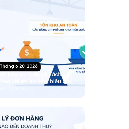
Tháng 6 28, 2026
ồn kho an toàn và cách cân
ằng chi phí lưu kho hiệu quả
em thêm >>