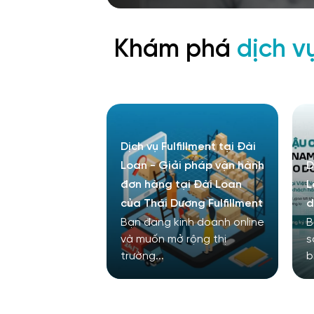
Khám phá
dịch vụ
Dịch vụ Fulfillment tại Đài
Loan - Giải pháp vận hành
D
đơn hàng tại Đài Loan
L
của Thái Dương Fulfillment
d
Bạn đang kinh doanh online
B
và muốn mở rộng thị
s
trường...
b