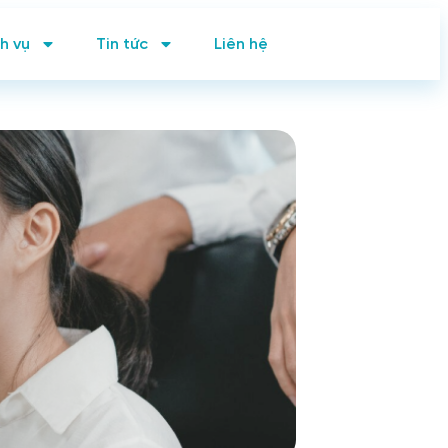
h vụ
Tin tức
Liên hệ