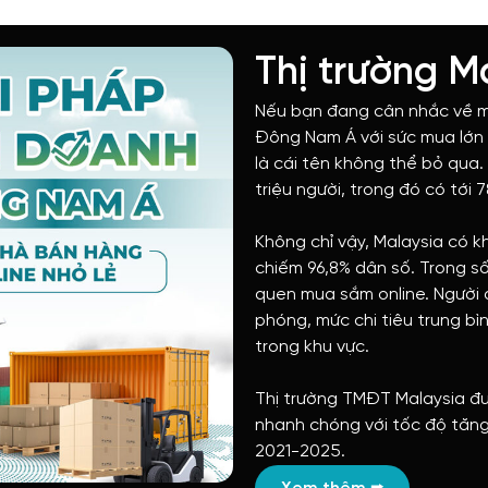
Thị trường M
Nếu bạn đang cân nhắc về mộ
Đông Nam Á với sức mua lớn 
là cái tên không thể bỏ qua.
triệu người, trong đó có tới 
Không chỉ vậy, Malaysia có k
chiếm 96,8% dân số. Trong số
quen mua sắm online. Người 
phóng, mức chi tiêu trung bì
trong khu vực.
Thị trường TMĐT Malaysia đư
nhanh chóng với tốc độ tăng 
2021-2025.