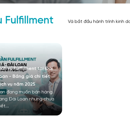
 Fulfillment
Và bắt đầu hành trình kinh 
ịch vụ Fulfillment tại Đài
oan - Bảng giá chi tiết
ịch vụ năm 2025
ạn đang muốn bán hàng
ang Đài Loan nhưng chưa
iết...