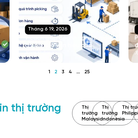
Tháng 6 19, 2026
7 cách giúp doanh nghiệp giảm
P
chi phí kho vận hiệu quả
đ
Xem thêm >>
X
1
2
3
4
…
25
n thị trường
Thị
Thị
Thị tr
trường
trường
Philipp
Malaysia
Indonesia