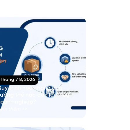
Tháng 7 8, 2026
uy trình hoàn hàng ảnh
ưởng thế nào đến lợi nhuận
oanh nghiệp?
em thêm >>