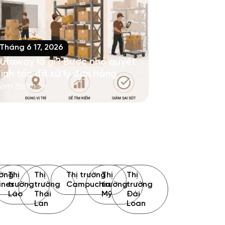
Tháng 6 17, 2026
utaway là gì? Bước nhỏ quyết
ịnh tốc độ xử lý đơn hàng
em thêm >>
ường
Thị
Thị
Thị trường
Thị
Thị
ines
trường
trường
Campuchia
trường
trường
Lào
Thái
Mỹ
Đài
Lan
Loan