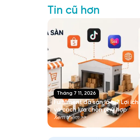
Tin cũ hơn
Tháng 7 11, 2026
Fulfillment đa sàn là gì? Lợi ích
và cách lựa chọn phù hợp
Xem thêm >>