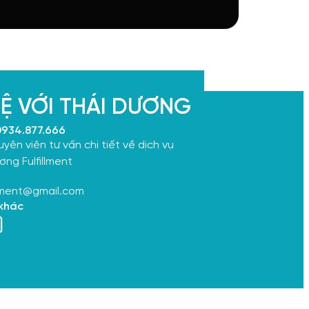
HỆ VỚI THÁI DƯƠNG
0934.877.666
ên viên tư vấn chi tiết về dịch vụ
ng Fulfillment
llment@gmail.com
 khác