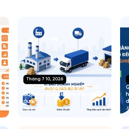
Tháng 7 10, 2026
First mile logistics là gì? Vì sao
Q
doanh nghiệp không nên bỏ
h
qua?
d
Xem thêm >>
X