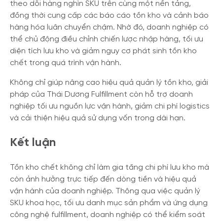
theo dõi hàng nghìn SKU trên cùng một nền tảng,
đồng thời cung cấp các báo cáo tồn kho và cảnh báo
hàng hóa luân chuyển chậm. Nhờ đó, doanh nghiệp có
thể chủ động điều chỉnh chiến lược nhập hàng, tối ưu
diện tích lưu kho và giảm nguy cơ phát sinh tồn kho
chết trong quá trình vận hành.
Không chỉ giúp nâng cao hiệu quả quản lý tồn kho, giải
pháp của Thái Dương Fulfillment còn hỗ trợ doanh
nghiệp tối ưu nguồn lực vận hành, giảm chi phí logistics
và cải thiện hiệu quả sử dụng vốn trong dài hạn.
Kết luận
Tồn kho chết không chỉ làm gia tăng chi phí lưu kho mà
còn ảnh hưởng trực tiếp đến dòng tiền và hiệu quả
vận hành của doanh nghiệp. Thông qua việc quản lý
SKU khoa học, tối ưu danh mục sản phẩm và ứng dụng
công nghệ fulfillment, doanh nghiệp có thể kiểm soát