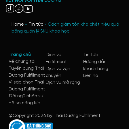
KẾT NỐI VỚI THÁI DƯƠNG
Home
-
Tin tức
-
Cách giảm tồn kho chết hiệu quả
bằng quản lý SKU khoa học
Trang chủ
Dịch vụ
Tin tức
Về chúng tôi
Fulfillment
Hướng dẫn
Tuyển dụng Thái
Dịch vụ vận
khách hàng
Dương Fulfillment
chuyển
Liên hệ
Vì sao chọn Thái
Dịch vụ mở rộng
Dương Fulfillment
Đội ngũ nhân sự
Hồ sơ năng lực
@Copyright 2024 by Thái Dương Fulfillment