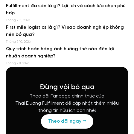
Fulfillment đa sàn là gì? Lợi ích và cách lựa chọn phù
hợp
Tháng 7 11, 2026
First mile logistics là gì? Vì sao doanh nghiệp không
nên bỏ qua?
Tháng 7 10, 2026
Quy trình hoàn hàng ảnh hưởng thế nào đến lợi
nhuận doanh nghiệp?
Tháng 7 8, 2026
Đừng vội bỏ qua
Theo dõi Fanpage chính thức của
Thái Dương Fulfillment để cập nhật thêm nhiều
thông tin hữu ích bạn nhé!
Theo dõi ngay ⭢