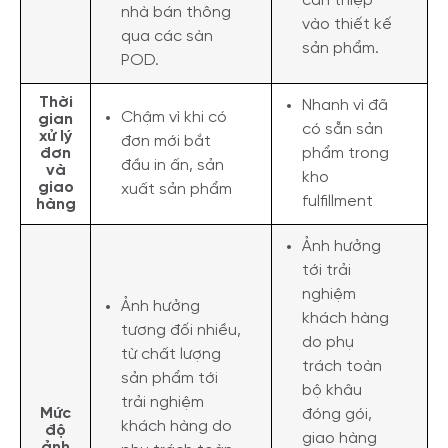
can thiệp
nhà bán thông
vào thiết kế
qua các sàn
sản phẩm.
POD.
Thời
Nhanh vì đã
Chậm vì khi có
gian
có sẵn sản
xử lý
đơn mới bắt
đơn
phẩm trong
đầu in ấn, sản
và
kho
giao
xuất sản phẩm
fulfillment
hàng
Ảnh hưởng
tới trải
nghiệm
Ảnh hưởng
khách hàng
tương đối nhiều,
do phụ
từ chất lượng
trách toàn
sản phẩm tới
bộ khâu
trải nghiệm
Mức
đóng gói,
khách hàng do
độ
giao hàng
ảnh