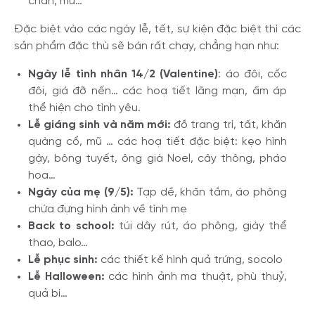
chân, mũ…
Đặc biệt vào các ngày lễ, tết, sự kiện đặc biệt thì các
sản phẩm đặc thù sẽ bán rất chạy, chẳng hạn như:
Ngày lễ tình nhân 14/2 (Valentine)
: áo đôi, cốc
đôi, giá đỡ nến… các hoạ tiết lãng mạn, ấm áp
thể hiện cho tình yêu.
Lễ giáng sinh và năm mới:
đồ trang trí, tất, khăn
quàng cổ, mũ … các hoạ tiết đặc biệt: kẹo hình
gậy, bông tuyết, ông già Noel, cây thông, pháo
hoa…
Ngày của mẹ (9/5):
Tạp dề, khăn tắm, áo phông
chứa đựng hình ảnh về tình mẹ
Back to school:
túi dây rút, áo phông, giày thể
thao, balo…
Lễ phục sinh:
các thiết kế hình quả trứng, socolo
Lễ Halloween:
các hình ảnh ma thuật, phù thuỷ,
quả bí…