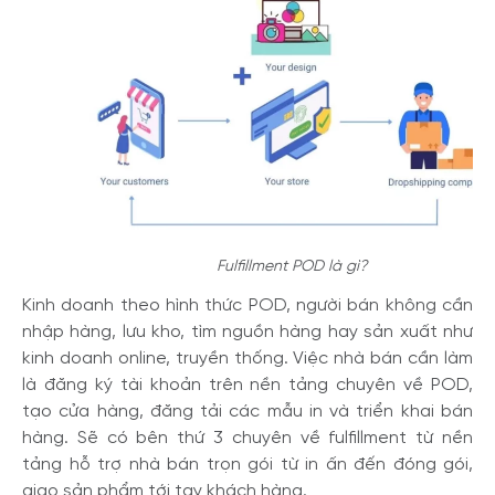
Fulfillment POD là gì?
Kinh doanh theo hình thức POD, người bán không cần
nhập hàng, lưu kho, tìm nguồn hàng hay sản xuất như
kinh doanh online, truyền thống. Việc nhà bán cần làm
là đăng ký tài khoản trên nền tảng chuyên về POD,
tạo cửa hàng, đăng tải các mẫu in và triển khai bán
hàng. Sẽ có bên thứ 3 chuyên về fulfillment từ nền
tảng hỗ trợ nhà bán trọn gói từ in ấn đến đóng gói,
giao sản phẩm tới tay khách hàng.