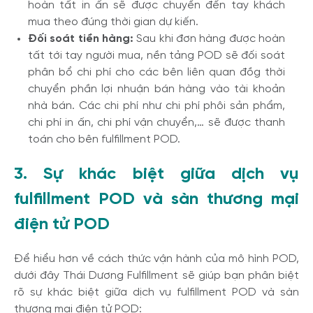
hoàn tất in ấn sẽ được chuyển đến tay khách
mua theo đúng thời gian dự kiến.
Đối soát tiền hàng:
Sau khi đơn hàng được hoàn
tất tới tay người mua, nền tảng POD sẽ đối soát
phân bổ chi phí cho các bên liên quan đồg thời
chuyển phần lợi nhuận bán hàng vào tài khoản
nhà bán. Các chi phí như chi phí phôi sản phẩm,
chi phí in ấn, chi phí vận chuyển,… sẽ được thanh
toán cho bên fulfillment POD.
3. Sự khác biệt giữa dịch vụ
fulfillment POD và sàn thương mại
điện tử POD
Để hiểu hơn về cách thức vận hành của mô hình POD,
dưới đây Thái Dương Fulfillment sẽ giúp bạn phân biệt
rõ sự khác biệt giữa dịch vụ fulfillment POD và sàn
thương mại điện tử POD: