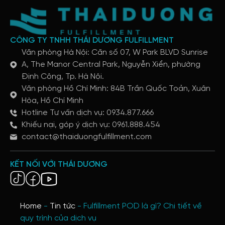
CÔNG TY TNHH THÁI DƯƠNG FULFILLMENT
Văn phòng Hà Nội: Căn số 07, W Park BLVD Sunrise
A, The Manor Central Park, Nguyễn Xiển, phường
Định Công, Tp. Hà Nội.
Văn phòng Hồ Chí Minh: 84B Trần Quốc Toản, Xuân
Hòa, Hồ Chí Minh
Hotline Tư vấn dịch vụ: 0934.877.666
Khiếu nại, góp ý dịch vụ: 0961.888.454
contact@thaiduongfulfillment.com
KẾT NỐI VỚI THÁI DƯƠNG
Home
-
Tin tức
-
Fulfillment POD là gì? Chi tiết về
quy trình của dịch vụ