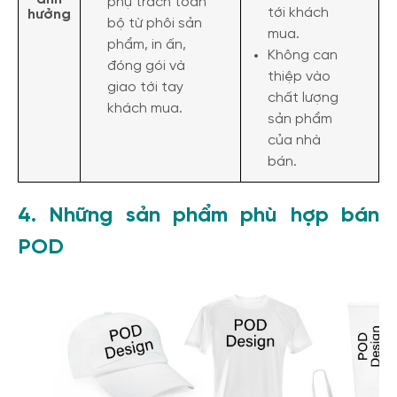
phụ trách toàn
tới khách
hưởng
bộ từ phôi sản
mua.
phẩm, in ấn,
Không can
đóng gói và
thiệp vào
giao tới tay
chất lượng
khách mua.
sản phẩm
của nhà
bán.
4. Những sản phẩm phù hợp bán
POD