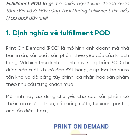
Fulfillment POD là gì
mà nhiều người kinh doanh quan
tâm đến vậy? Hãy cùng Thái Dương Fulfillment tìm hiểu
lý do dưới đây nhé!
1. Định nghĩa về fulfillment POD
Print On Demand (POD) là mô hình kinh doanh mà nhà
bán in ấn, sản xuất sản phẩm theo yêu cầu của khách
hàng. Với hình thức kinh doanh này, sản phẩm POD chỉ
được sản xuất khi có đơn đặt hàng, giúp loại bỏ rủi ro
tồn kho và dễ dàng tùy chỉnh, cá nhân hóa sản phẩm
theo nhu cầu từng khách mua.
Mô hình này áp dụng chủ yếu cho các sản phẩm có
thể in ấn như áo thun, cốc uống nước, túi xách, poster,
ảnh, ốp điện thoại,…