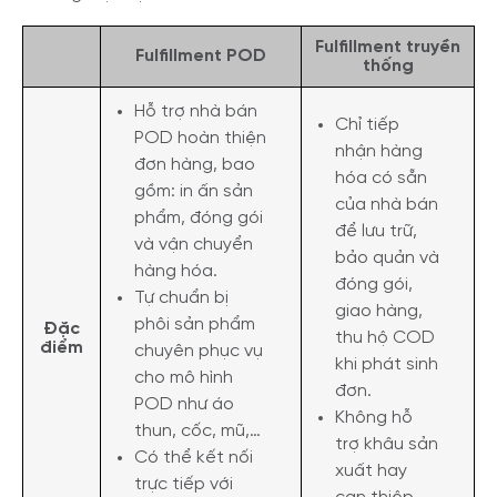
Fulfillment truyền
Fulfillment POD
thống
Hỗ trợ nhà bán
Chỉ tiếp
POD hoàn thiện
nhận hàng
đơn hàng, bao
hóa có sẵn
gồm: in ấn sản
của nhà bán
phẩm, đóng gói
để lưu trữ,
và vận chuyển
bảo quản và
hàng hóa.
đóng gói,
Tự chuẩn bị
giao hàng,
phôi sản phẩm
Đặc
thu hộ COD
điểm
chuyên phục vụ
khi phát sinh
cho mô hình
đơn.
POD như áo
Không hỗ
thun, cốc, mũ,…
trợ khâu sản
Có thể kết nối
xuất hay
trực tiếp với