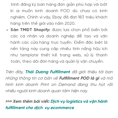
trình đăng ký bán hàng đơn giản phù hợp với bất
kì ai muốn kinh doanh POD dù chưa có kinh
nghiệm. Chính vì vậy, Ebay đã đạt 183 triệu khách
hàng trên thế giới vào năm 2020.
Sàn TMĐT Shopify:
được lựa chọn phổ biến bởi
các cá nhân và doanh nghiệp để tạo và vận
hành các cửa hàng trực tuyến. Điểm đặc biệt là
nền tảng này
cung cấp nhiều tính năng hữu ích
như
template thiết kế trang web, xử lý thanh
toán, theo dõi đơn hàng và quản lý vận chuyển.
Trên đây,
Thái Dương Fulfillment
đã giới thiệu tới bạn
những thông tin cơ bản về
Fulfillment POD là gì
và
mô
hình kinh doanh Print on Demand đang thu hút rất
nhiều người kinh doanh quan tâm hiện nay.
>>> Xem thêm bài viết:
Dịch vụ logistics và vận hành
fulfillment cho dịch vụ ecommerce