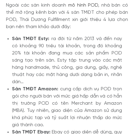
Ngoài các sàn kinh doanh
mô hình POD
, nhà bán có
thể mở rộng kênh bán với 4 sàn TMĐT cho phép bán
POD
, Thái Dương Fulfillment xin giới thiệu 4 lựa chọn
bạn nên tham khảo dưới đây:
Sàn TMĐT Esty:
ra đời từ năm 2013 và đến nay
có khoảng 90 triệu tài khoản, trong đó khoảng
20% tài khoản đang mua các sản phẩm POD
sáng tạo trên sàn. Esty tập trung vào các mặt
hàng handmade, thủ công, gia dụng, giấy, nghệ
thuật hay các mặt hàng dưới dạng bản in, nhãn
dán…
Sàn TMĐT Amazon:
cung cấp dịch vụ POD trọn
gói cho người bán với mức giá hấp dẫn và có hẳn
thị trường POD có tên Merchant by Amazon
(MBA). Tuy nhiên, giao diện của Amazon sử dụng
khá phức tạp và tỷ suất lợi nhuận thấp do mức
giá thành cao.
Sàn TMĐT Ebay:
Ebay có giao diện dễ dùng, quy