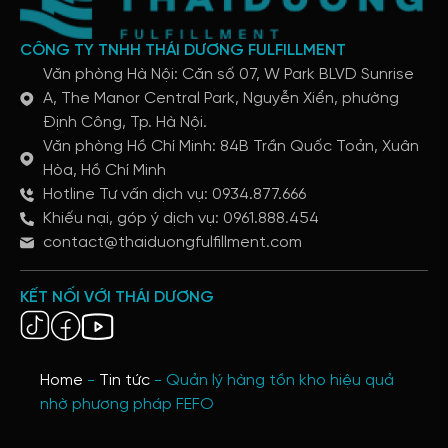
CÔNG TY TNHH THÁI DƯƠNG FULFILLMENT
Văn phòng Hà Nội: Căn số 07, W Park BLVD Sunrise
A, The Manor Central Park, Nguyễn Xiển, phường
Định Công, Tp. Hà Nội.
Văn phòng Hồ Chí Minh: 84B Trần Quốc Toản, Xuân
Hòa, Hồ Chí Minh
Hotline Tư vấn dịch vụ: 0934.877.666
Khiếu nại, góp ý dịch vụ: 0961.888.454
contact@thaiduongfulfillment.com
KẾT NỐI VỚI THÁI DƯƠNG
Home
-
Tin tức
-
Quản lý hàng tồn kho hiệu quả
nhờ phương pháp FEFO