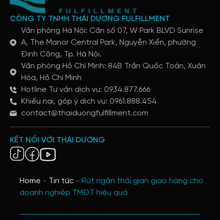
CÔNG TY TNHH THÁI DƯƠNG FULFILLMENT
Văn phòng Hà Nội: Căn số 07, W Park BLVD Sunrise
A, The Manor Central Park, Nguyễn Xiển, phường
Định Công, Tp. Hà Nội.
Văn phòng Hồ Chí Minh: 84B Trần Quốc Toản, Xuân
Hòa, Hồ Chí Minh
Hotline Tư vấn dịch vụ: 0934.877.666
Khiếu nại, góp ý dịch vụ: 0961.888.454
contact@thaiduongfulfillment.com
KẾT NỐI VỚI THÁI DƯƠNG
Home
-
Tin tức
-
Rút ngắn thời gian giao hàng cho
doanh nghiệp TMĐT hiệu quả