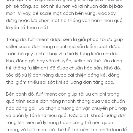
phí sẽ tăng, sai sót nhiều hơn và lợi nhuận dần bị bào
mòn. Vì vậy, để scale một cách bền vững, việc xây
dựng hoặc lựa chọn một hệ thống vận hành hiệu quả
là yếu tố then chốt.
Trong đó, fulfillment được xem là giải pháp tối ưu giúp
seller scale đơn hàng nhanh mà vẫn kiểm soát được
toàn bộ quy trình. Thay vì tự xử lý từng khâu như lưu
kho, đóng gói hay vận chuyển, seller có thể tận dụng
hệ thống fulfillment đã được chuẩn hóa sẵn. Nhờ đó,
tốc độ xử lý đơn hàng được cải thiện đáng kể, đồng
thời giảm thiểu sai sót khi số lượng đơn tăng cao.
Bên cạnh đó, fulfillment còn giúp tối ưu chi phí trong
quá trình scale đơn hàng nhanh thông qua việc chuẩn
hóa đóng gói, lựa chọn phương án vận chuyển phù hợp
và quản lý tồn kho hiệu quả. Đặc biệt, khi số lượng đơn
tăng lên, việc xử lý hàng hoàn cũng trở nên quan
trọng, và fulfillment có thể hỗ trợ kiểm tra, phân loại để