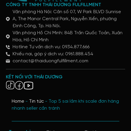
CÔNG TY TNHH THÁI DƯƠNG FULFILLMENT
Văn phòng Hà Nội: Căn số 07, W Park BLVD Sunrise
A, The Manor Central Park, Nguyễn Xiển, phường
Định Công, Tp. Hà Nội.
Văn phòng Hồ Chí Minh: 84B Trần Quốc Toản, Xuân
Hòa, Hồ Chí Minh
Hotline Tư vấn dịch vụ: 0934.877.666
Khiếu nại, góp ý dịch vụ: 0961.888.454
contact@thaiduongfulfillment.com
KẾT NỐI VỚI THÁI DƯƠNG
Home
-
Tin tức
-
Top 5 sai lầm khi scale đơn hàng
nhanh seller cần tránh