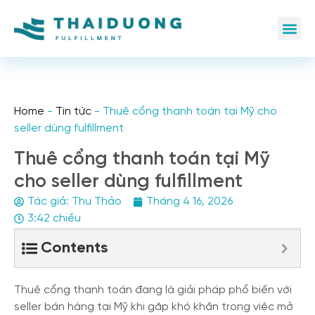
Home
-
Tin tức
-
Thuê cổng thanh toán tại Mỹ cho
seller dùng fulfillment
Thuê cổng thanh toán tại Mỹ
cho seller dùng fulfillment
Tác giả:
Thu Thảo
Tháng 4 16, 2026
3:42 chiều
Contents
Thuê cổng thanh toán đang là giải pháp phổ biến với
seller bán hàng tại Mỹ khi gặp khó khăn trong việc mở