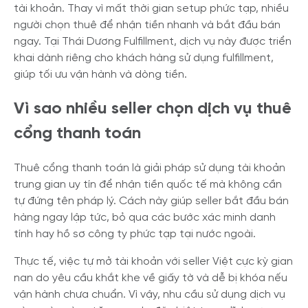
tài khoản. Thay vì mất thời gian setup phức tạp, nhiều
người chọn thuê để nhận tiền nhanh và bắt đầu bán
ngay. Tại Thái Dương Fulfillment, dịch vụ này được triển
khai dành riêng cho khách hàng sử dụng fulfillment,
giúp tối ưu vận hành và dòng tiền.
Vì sao nhiều seller chọn dịch vụ thuê
cổng thanh toán
Thuê cổng thanh toán là giải pháp sử dụng tài khoản
trung gian uy tín để nhận tiền quốc tế mà không cần
tự đứng tên pháp lý. Cách này giúp seller bắt đầu bán
hàng ngay lập tức, bỏ qua các bước xác minh danh
tính hay hồ sơ công ty phức tạp tại nước ngoài.
Thực tế, việc tự mở tài khoản với seller Việt cực kỳ gian
nan do yêu cầu khắt khe về giấy tờ và dễ bị khóa nếu
vận hành chưa chuẩn. Vì vậy, nhu cầu sử dụng dịch vụ