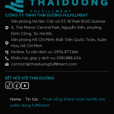
CÔNG TY TNHH THÁI DƯƠNG FULFILLMENT
Văn phòng Hà Nội: Căn số 07, W Park BLVD Sunrise
A, The Manor Central Park, Nguyễn Xiển, phường
Định Công, Tp. Hà Nội.
Văn phòng Hồ Chí Minh: 84B Trần Quốc Toản, Xuân
Hòa, Hồ Chí Minh
Hotline Tư vấn dịch vụ: 0934.877.666
Khiếu nại, góp ý dịch vụ: 0961.888.454
contact@thaiduongfulfillment.com
KẾT NỐI VỚI THÁI DƯƠNG
Home
-
Tin tức
-
Thuê cổng thanh toán tại Mỹ cho
seller dùng fulfillment