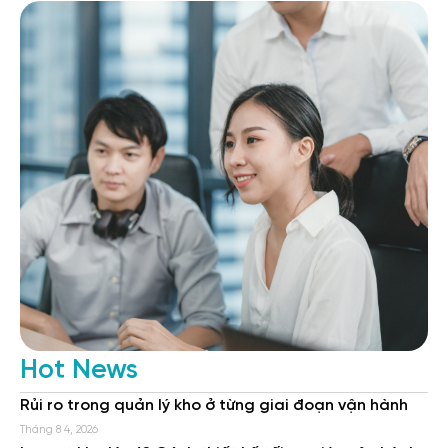
Hot News
Rủi ro trong quản lý kho ở từng giai đoạn vận hành
Tháng 8 4, 2026