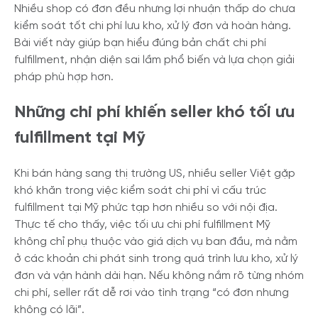
Nhiều shop có đơn đều nhưng lợi nhuận thấp do chưa
kiểm soát tốt chi phí lưu kho, xử lý đơn và hoàn hàng.
Bài viết này giúp bạn hiểu đúng bản chất chi phí
fulfillment, nhận diện sai lầm phổ biến và lựa chọn giải
pháp phù hợp hơn.
Những chi phí khiến seller khó tối ưu
fulfillment tại Mỹ
Khi bán hàng sang thị trường US, nhiều seller Việt gặp
khó khăn trong việc kiểm soát chi phí vì cấu trúc
fulfillment tại Mỹ phức tạp hơn nhiều so với nội địa.
Thực tế cho thấy, việc tối ưu chi phí fulfillment Mỹ
không chỉ phụ thuộc vào giá dịch vụ ban đầu, mà nằm
ở các khoản chi phát sinh trong quá trình lưu kho, xử lý
đơn và vận hành dài hạn. Nếu không nắm rõ từng nhóm
chi phí, seller rất dễ rơi vào tình trạng “có đơn nhưng
không có lãi”.