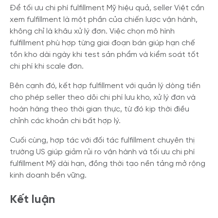
Để tối ưu chi phí fulfillment Mỹ hiệu quả, seller Việt cần
xem fulfillment là một phần của chiến lược vận hành,
không chỉ là khâu xử lý đơn. Việc chọn mô hình
fulfillment phù hợp từng giai đoạn bán giúp hạn chế
tồn kho dài ngày khi test sản phẩm và kiểm soát tốt
chi phí khi scale đơn.
Bên cạnh đó, kết hợp fulfillment với quản lý dòng tiền
cho phép seller theo dõi chi phí lưu kho, xử lý đơn và
hoàn hàng theo thời gian thực, từ đó kịp thời điều
chỉnh các khoản chi bất hợp lý.
Cuối cùng, hợp tác với đối tác fulfillment chuyên thị
trường US giúp giảm rủi ro vận hành và tối ưu chi phí
fulfillment Mỹ dài hạn, đồng thời tạo nền tảng mở rộng
kinh doanh bền vững.
Kết luận