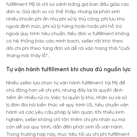
fulfillment Mỹ là chỉ so sánh bảng giá ban đầu giữa các
đơn vị. Giá dịch vụ có thể thấp, nhưng lại phát sinh
nhiều khoản phí ẩn như phí xử lý thủ công, phí lưu kho
ngoài định mức, phí xử lý hàng hoàn hoặc phí hỗ trợ
ngoài quy trình tiêu chuẩn. Nếu đơn vị fulfillment không
có hệ thống báo cáo minh bạch, seller rất khó theo
dõi chi phí theo từng đơn và dễ rơi vào trạng thái “cuối
tháng mới thấy lỗ”.
Tự vận hành fulfillment khi chưa đủ nguồn lực
Nhiều seller lựa chọn tự vận hành fulfillment tại Mỹ để
chủ động hơn về chi phí, nhưng đây lại là quyết định
tiềm ẩn nhiều rủi ro. Việc tự quản lý kho, nhân sự và xử
lý đơn đòi hỏi kiến thức về quy trình US, tiêu chuẩn vận
hành và các yêu cầu pháp lý liên quan. Khi thiếu kinh
nghiệm, seller không chỉ tốn thêm chi phí nhân sự mà
còn dễ sai quy trình, dẫn đến phát sinh lỗi vận hành.
Trong trường hợp này, mục tiêu tối ưu chi phí fulfillment