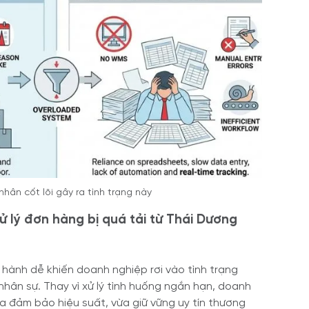
hân cốt lõi gây ra tình trạng này
ử lý đơn hàng bị quá tải từ Thái Dương
n hành dễ khiến doanh nghiệp rơi vào tình trạng
nhân sự. Thay vì xử lý tình huống ngắn hạn, doanh
a đảm bảo hiệu suất, vừa giữ vững uy tín thương