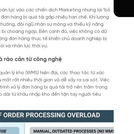
àn lực vào các chiến dịch Marketing nhưng lại ‘bỏ
ý đơn hàng bị quá tải gặp nhiều hạn chế. Khi lượng
thường, đội ngũ nhân sự mỏng và thiếu kỹ năng
 bị choáng ngợp. Bên cạnh đó, việc không có dữ
lượng đơn hàng thực tế khiến chủ doanh nghiệp bị
i và nhân lực thời vụ.
và rào cản từ công nghệ
uản lý kho (WMS) hiện đại, các thao tác từ xác
mất rất nhiều thời gian và dễ xảy ra sai sót. Việc
ình xử lý đơn hàng bị quá tải trở nên trầm trọng
o dài từ khâu nhập kho đến tận tay người tiêu