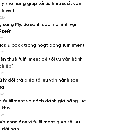
 lý kho hàng giúp tối ưu hiệu suất vận
illment
2026
 sang Mỹ: So sánh các mô hình vận
 biến
026
pick & pack trong hoạt động fulfillment
026
ên thuê fulfillment để tối ưu vận hành
ghiệp?
026
ử lý đổi trả giúp tối ưu vận hành sau
ng
026
g fulfillment và cách đánh giá năng lực
 kho
026
lựa chọn đơn vị fulfillment giúp tối ưu
 dài hạn