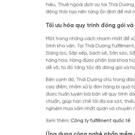
hiệu. Thuê ngoài dịch vụ tại Thái Dương
đồng thời tạo nền tảng ổn định để mở r
Tối ưu hóa quy trình đóng gói v
Một trong những cách nhanh nhất để xử l
trình kho vận. Tại Thái Dương Fulfillme
(Sàng lọc, Sắp xếp, Sạch sẽ, Săn sóc, Sẵ
hàng hóa. Hàng được phân loại khoa h
dễ vỡ, từ đó tăng tốc độ đóng gói và h
Bên cạnh đó, Thái Dương chú trọng đào 
cao điểm, nhằm xử lý đơn hàng bị quá t
được huấn luyện bài bản về quy trình d
chuẩn, giúp hạn chế tối đa sai sót, th
nghiệm mua sắm nhất quán và chuyên n
Xem thêm:
Công ty fulfillment quốc tế
Ứng dụng công nghệ phần mềm q