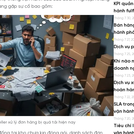
KPI quản
đang gặp sự cố bao gồm:
hành fulf
Tháng 7 30, 
Bán hàng
hành phổ
Tháng 7 27, 2
Dịch vụ 
Tháng 7 25, 2
Khi nào n
doanh n
Tháng 7 23, 2
Dịch vụ x
hoàn hà
Tháng 7 22, 2
SLA tron
vận hành
Tháng 7 20, 2
ller xử lý đơn hàng bị quá tải hiện nay
Tiêu chí 
ống tại kho chưa kịp đóng gói, danh sách đơn
vận hành