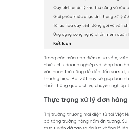
Quy trình quản lý kho thủ công và rào 
Giải pháp khắc phục tình trạng xử lý đơ
Tối ưu hóa quy trình đóng gói và vận 
Ứng dụng công nghệ phần mềm quản lý
Kết luận
Trong các mùa cao điểm mua sắm, việc x
nhiều chủ doanh nghiệp và shop bán hàng
vận hành thủ công dễ dẫn đến sai sót, c
thương hiệu. Bài viết này sẽ giúp bạn n
nhất thông qua dịch vụ chuyên nghiệp 
Thực trạng xử lý đơn hàng 
Thị trường thương mại điện tử tại Việt
độ tăng trưởng hàng năm ấn tượng. Sự t
trực tuyến đã tạo ra áp lực khổng lồ l