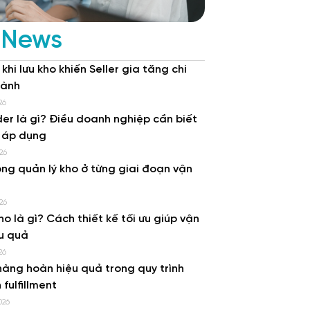
 News
 khi lưu kho khiến Seller gia tăng chi
hành
26
er là gì? Điều doanh nghiệp cần biết
i áp dụng
26
rong quản lý kho ở từng giai đoạn vận
26
ho là gì? Cách thiết kế tối ưu giúp vận
u quả
26
hàng hoàn hiệu quả trong quy trình
 fulfillment
026