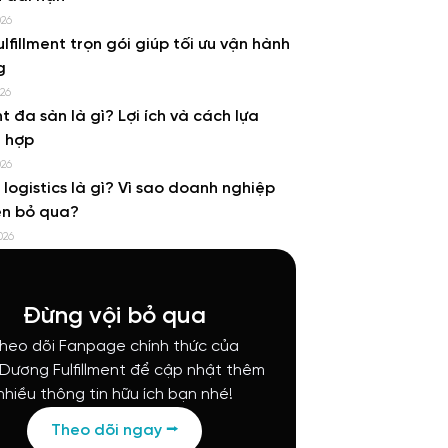
026
ulfillment trọn gói giúp tối ưu vận hành
g
026
nt đa sàn là gì? Lợi ích và cách lựa
 hợp
026
e logistics là gì? Vì sao doanh nghiệp
ên bỏ qua?
026
Đừng vội bỏ qua
heo dõi Fanpage chính thức của
 Dương Fulfillment để cập nhật thêm
nhiều thông tin hữu ích bạn nhé!
Theo dõi ngay ⭢