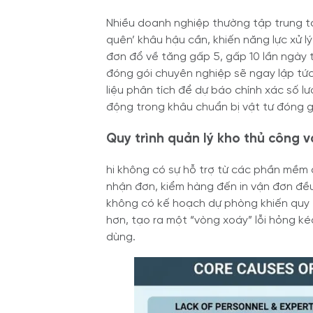
Nhiều doanh nghiệp thường tập trung to
quên’ khâu hậu cần, khiến năng lực xử l
đơn đổ về tăng gấp 5, gấp 10 lần ngày 
đóng gói chuyên nghiệp sẽ ngay lập tức
liệu phân tích để dự báo chính xác số 
động trong khâu chuẩn bị vật tư đóng gó
Quy trình quản lý kho thủ công 
hi không có sự hỗ trợ từ các phần mềm q
nhận đơn, kiểm hàng đến in vận đơn đều 
không có kế hoạch dự phòng khiến quy tr
hơn, tạo ra một “vòng xoáy” lỗi hỏng ké
dùng.