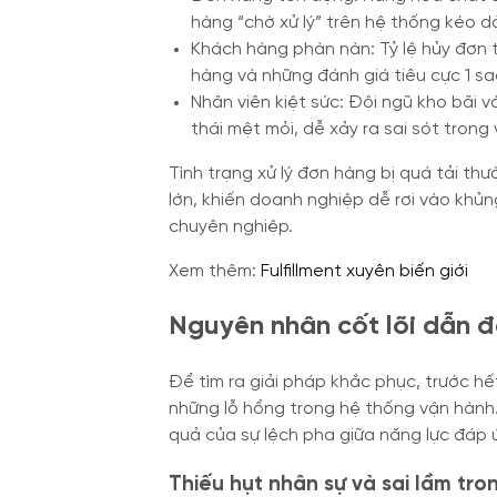
hàng “chờ xử lý” trên hệ thống kéo d
Khách hàng phàn nàn: Tỷ lệ hủy đơn t
hàng và những đánh giá tiêu cực 1 s
Nhân viên kiệt sức: Đội ngũ kho bãi v
thái mệt mỏi, dễ xảy ra sai sót trong
Tình trạng xử lý đơn hàng bị quá tải thư
lớn, khiến doanh nghiệp dễ rơi vào khủ
chuyên nghiệp.
Xem thêm:
Fulfillment xuyên biến giới
Nguyên nhân cốt lõi dẫn đế
Để tìm ra giải pháp khắc phục, trước h
những lỗ hổng trong hệ thống vận hành. 
quả của sự lệch pha giữa năng lực đáp ứ
Thiếu hụt nhân sự và sai lầm tr