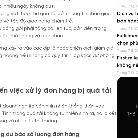
ài nhiều ngày không dứt.
Tháng 7 19, 2
ăng vọt, hộp thư quá tải bởi những tin nhắn giục
Dịch vụ f
ao về tốc độ giao hàng chậm trễ.
bán hàn
à đóng gói phải tăng ca liên tục, dẫn đến trạng
Tháng 7 17, 2
 việc nhặt hàng và dán nhãn.
Fulfillme
chọn phù
ờng xảy ra vào các dịp lễ hoặc chiến dịch giảm giá
Tháng 7 11, 2
ng hoảng nếu không có quy trình logistics dự phòng
First mil
không n
Tháng 7 10, 2
n việc xử lý đơn hàng bị quá tải
ết doanh nghiệp cần nhìn nhận thẳng thắn vào
T
Tình trạng quá tải không tự nhiên sinh ra, nó là kết
Thái
ng và nhu cầu thị trường.
ong dự báo số lượng đơn hàng