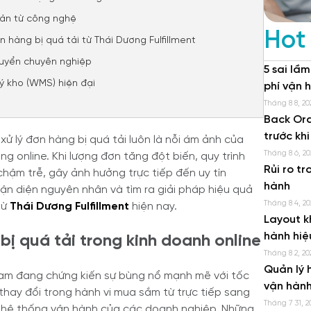
cản từ công nghệ
Hot
n hàng bị quá tải từ Thái Dương Fulfillment
chuyển chuyên nghiệp
5 sai lầm
 kho (WMS) hiện đại
phí vận 
Tháng 8 8, 20
Back Ord
trước kh
ử lý đơn hàng bị quá tải luôn là nỗi ám ảnh của
Tháng 8 6, 20
 online. Khi lượng đơn tăng đột biến, quy trình
Rủi ro t
hậm trễ, gây ảnh hưởng trực tiếp đến uy tín
hành
hận diện nguyên nhân và tìm ra giải pháp hiệu quả
Tháng 8 4, 20
từ
Thái Dương Fulfillment
hiện nay.
Layout k
hành hiệ
bị quá tải trong kinh doanh online
Tháng 8 2, 20
Quản lý 
 Nam đang chứng kiến sự bùng nổ mạnh mẽ với tốc
vận hành
hay đổi trong hành vi mua sắm từ trực tiếp sang
Tháng 7 31, 2
ên hệ thống vận hành của các doanh nghiệp. Những