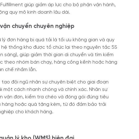
 Fulfillment giúp giảm áp lực cho bộ phận vận hành,
ộng quy mô kinh doanh lâu dài.
à vận chuyển chuyên nghiệp
ý đơn hàng bị quá tải là tối ưu không gian và quy
nt, hệ thống kho được tổ chức lại theo nguyên tắc 5S
n sàng), giúp giảm thời gian di chuyển và tìm kiếm
ọc theo nhóm bán chạy, hàng cồng kềnh hoặc hàng
ạn chế nhầm lẫn.
tạo đội ngũ nhân sự chuyên biệt cho giai đoạn
ải một cách nhanh chóng và chính xác. Nhân sự
án vận đơn, kiểm tra chéo và đóng gói đúng tiêu
iếu hàng hoặc quà tặng kèm, từ đó đảm bảo trải
ghiệp cho khách hàng.
uản lý kho (WMS) hiện đại