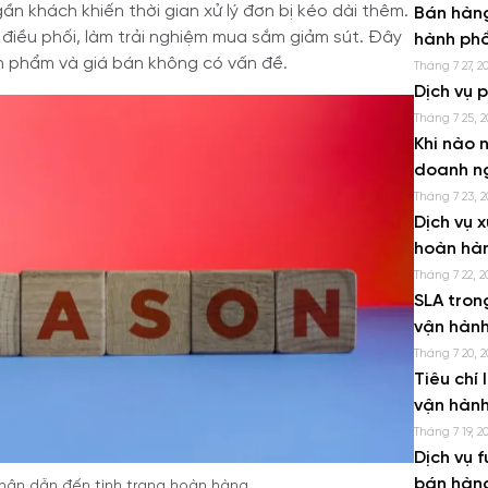
ần khách khiến thời gian xử lý đơn bị kéo dài thêm.
Bán hàng
điều phối, làm trải nghiệm mua sắm giảm sút. Đây
hành phổ
ản phẩm và giá bán không có vấn đề.
Tháng 7 27, 2
Dịch vụ 
Tháng 7 25, 2
Khi nào n
doanh n
Tháng 7 23, 2
Dịch vụ x
hoàn hà
Tháng 7 22, 2
SLA tron
vận hành
Tháng 7 20, 2
Tiêu chí 
vận hành
Tháng 7 19, 2
Dịch vụ f
bán hàn
hân dẫn đến tình trạng hoàn hàng