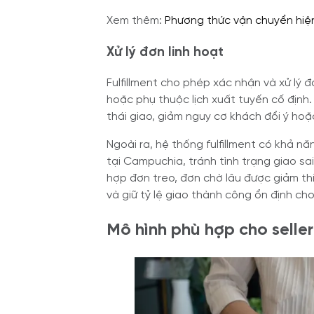
Xem thêm:
Phương thức vận chuyển hiệ
Xử lý đơn linh hoạt
Fulfillment cho phép xác nhận và xử lý 
hoặc phụ thuộc lịch xuất tuyến cố định
thái giao, giảm nguy cơ khách đổi ý hoặ
Ngoài ra, hệ thống fulfillment có khả n
tại Campuchia, tránh tình trạng giao s
hợp đơn treo, đơn chờ lâu được giảm 
và giữ tỷ lệ giao thành công ổn định cho 
Mô hình phù hợp cho seller