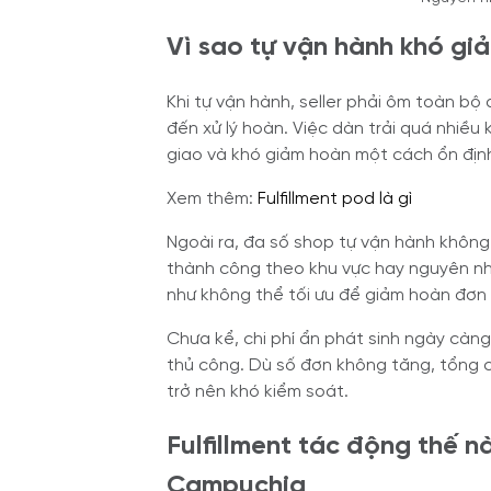
Vì sao tự vận hành khó g
Khi tự vận hành, seller phải ôm toàn bộ q
đến xử lý hoàn. Việc dàn trải quá nhiều 
giao và khó giảm hoàn một cách ổn địn
Xem thêm:
Fulfillment pod là gì
Ngoài ra, đa số shop tự vận hành không có
thành công theo khu vực hay nguyên nhâ
như không thể tối ưu để giảm hoàn đơ
Chưa kể, chi phí ẩn phát sinh ngày càng 
thủ công. Dù số đơn không tăng, tổng c
trở nên khó kiểm soát.
Fulfillment tác động thế 
Campuchia