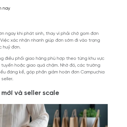
n nay
đơn ngay khi phát sinh, thay vì phải chờ gom đơn
. Việc xác nhận nhanh giúp đơn sớm đi vào trạng
c huỷ đơn.
ăng điều phối giao hàng phù hợp theo từng khu vực
ai tuyến hoặc giao quá chậm. Nhờ đó, các trường
thiểu đáng kể, góp phần giảm hoàn đơn Campuchia
seller.
 mới và seller scale