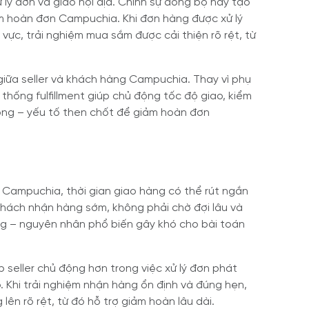
 lý đơn và giao nội địa. Chính sự đồng bộ này tạo
ảm hoàn đơn Campuchia. Khi đơn hàng được xử lý
vực, trải nghiệm mua sắm được cải thiện rõ rệt, từ
 giữa seller và khách hàng Campuchia. Thay vì phụ
thống fulfillment giúp chủ động tốc độ giao, kiểm
 công – yếu tố then chốt để giảm hoàn đơn
g Campuchia, thời gian giao hàng có thể rút ngắn
 khách nhận hàng sớm, không phải chờ đợi lâu và
ng – nguyên nhân phổ biến gây khó cho bài toán
 seller chủ động hơn trong việc xử lý đơn phát
ao. Khi trải nghiệm nhận hàng ổn định và đúng hẹn,
lên rõ rệt, từ đó hỗ trợ giảm hoàn lâu dài.