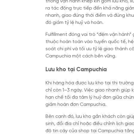
thống vận hành khép kín gồm lưu kho, xử
ra tác động trực tiếp đến khả năng gi
nhanh, giao đúng thời điểm và đúng khu 
đó giảm tỷ lệ huỷ và hoàn.
Fulfillment đóng vai trò “đệm vận hành”
thuộc hoàn toàn vào tuyến quốc tế, hệ 
soát chi phí và tối ưu tỷ lệ giao thành
Campuchia một cách bền vững.
Lưu kho tại Campuchia
Khi hàng hóa được lưu kho tại thị trườn
chỉ còn 1–3 ngày. Việc giao nhanh giúp
hạn chế tối đa tâm lý huỷ đơn giữa chừ
giảm hoàn đơn Campuchia.
Bên cạnh đó, lưu kho gần khách còn giúp
sinh, đổi địa chỉ hoặc điều chỉnh lịch gi
độ tin cậy của shop tại Campuchia tăng 