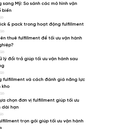
 sang Mỹ: So sánh các mô hình vận
 biến
026
pick & pack trong hoạt động fulfillment
026
ên thuê fulfillment để tối ưu vận hành
ghiệp?
026
ử lý đổi trả giúp tối ưu vận hành sau
ng
026
g fulfillment và cách đánh giá năng lực
 kho
026
lựa chọn đơn vị fulfillment giúp tối ưu
 dài hạn
026
ulfillment trọn gói giúp tối ưu vận hành
g