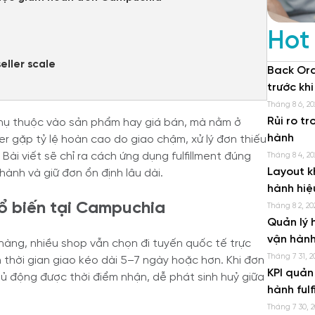
Hot
eller scale
Back Ord
trước kh
Tháng 8 6, 20
Rủi ro t
ụ thuộc vào sản phẩm hay giá bán, mà nằm ở
hành
r gặp tỷ lệ hoàn cao do giao chậm, xử lý đơn thiếu
Bài viết sẽ chỉ ra cách ứng dụng fulfillment đúng
Tháng 8 4, 20
Layout k
hành và giữ đơn ổn định lâu dài.
hành hiệ
ổ biến tại Campuchia
Tháng 8 2, 20
Quản lý 
vận hành
àng, nhiều shop vẫn chọn đi tuyến quốc tế trực
Tháng 7 31, 2
 thời gian giao kéo dài 5–7 ngày hoặc hơn. Khi đơn
KPI quản
ủ động được thời điểm nhận, dễ phát sinh huỷ giữa
hành fulf
Tháng 7 30, 