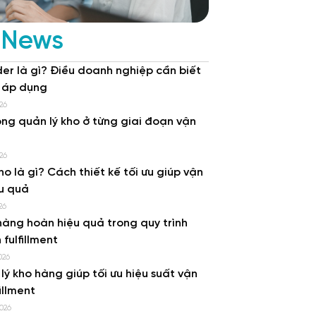
 News
er là gì? Điều doanh nghiệp cần biết
i áp dụng
26
rong quản lý kho ở từng giai đoạn vận
26
ho là gì? Cách thiết kế tối ưu giúp vận
u quả
26
hàng hoàn hiệu quả trong quy trình
 fulfillment
026
 lý kho hàng giúp tối ưu hiệu suất vận
illment
2026