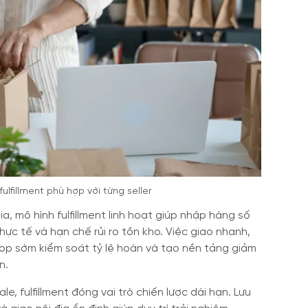
fulfillment phù hợp với từng seller
a, mô hình fulfillment linh hoạt giúp nhập hàng số
hực tế và hạn chế rủi ro tồn kho. Việc giao nhanh,
op sớm kiểm soát tỷ lệ hoàn và tạo nền tảng giảm
n.
e, fulfillment đóng vai trò chiến lược dài hạn. Lưu