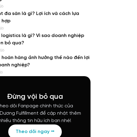
026
nt đa sàn là gì? Lợi ích và cách lựa
 hợp
026
e logistics là gì? Vì sao doanh nghiệp
ên bỏ qua?
026
h hoàn hàng ảnh hưởng thế nào đến lợi
oanh nghiệp?
26
Đừng vội bỏ qua
heo dõi Fanpage chính thức của
 Dương Fulfillment để cập nhật thêm
nhiều thông tin hữu ích bạn nhé!
Theo dõi ngay ⭢