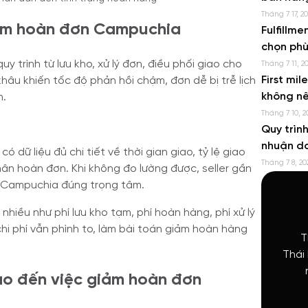
Tháng 7 17, 2
iảm hoàn đơn Campuchia
Fulfillme
chọn phù
uy trình từ lưu kho, xử lý đơn, điều phối giao cho
Tháng 7 11, 2
First mil
khâu khiến tốc độ phản hồi chậm, đơn dễ bị trễ lịch
không n
h.
Tháng 7 10, 2
Quy trìn
nhuận d
 dữ liệu đủ chi tiết về thời gian giao, tỷ lệ giao
Tháng 7 8, 20
n hoàn đơn. Khi không đo lường được, seller gần
n Campuchia đúng trọng tâm.
nhiều như phí lưu kho tạm, phí hoàn hàng, phí xử lý
hi phí vẫn phình to, làm bài toán giảm hoàn hàng
T
Thái
nào đến việc giảm hoàn đơn