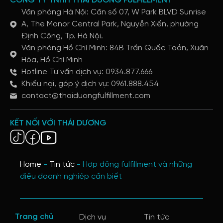
CÔNG TY TNHH THÁI DƯƠNG FULFILLMENT
Văn phòng Hà Nội: Căn số 07, W Park BLVD Sunrise
A, The Manor Central Park, Nguyễn Xiển, phường
Định Công, Tp. Hà Nội.
Văn phòng Hồ Chí Minh: 84B Trần Quốc Toản, Xuân
Hòa, Hồ Chí Minh
Hotline Tư vấn dịch vụ: 0934.877.666
Khiếu nại, góp ý dịch vụ: 0961.888.454
contact@thaiduongfulfillment.com
KẾT NỐI VỚI THÁI DƯƠNG
Home
-
Tin tức
-
Hợp đồng fulfillment và những
điều doanh nghiệp cần biết
Trang chủ
Dịch vụ
Tin tức