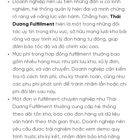
Doanh nghiệp nên ưu tiên những đơn vị có kinh
nghiệm, hệ thống quản lý hiện đại và minh chứng
rõ ràng về năng lực vận hành. Chẳng hạn,
Thái
Dương Fulfillment
hiện là một trong những đối
tác uy tín trong khu vực, sở hữu mạng lưới kho bãi
rộng và quy trình xử lý đơn hàng tự động, giúp
đảm bảo tốc độ và độ chính xác cao.
Mức phí trong hợp đồng fulfillment thường bao
gồm nhiều hạng mục như phí lưu kho, xử lý đơn,
đóng gói, và vận chuyển. Doanh nghiệp cần kiểm
tra rõ cách tính phí, chu kỳ thanh toán, cũng như
các phụ phí phát sinh để tránh nhầm lẫn hoặc chi
phí đội lên sau này.
Một đơn vị fulfillment chuyên nghiệp như Thái
Dương Fulfillment thường cung cấp hệ thống
theo dõi tồn kho, báo cáo đơn hàng và dữ liệu
vận hành theo thời gian thực. Doanh nghiệp nên
yêu cầu được trải nghiệm hoặc xem demo quy
trình trước khi ký kết, nhằm đảm bảo khả năng