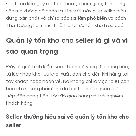
soát tồn kho gây ra thất thoát, chậm giao, tồn đọng
vốn mà không hề nhận ra. Bài viết này giúp seller hiểu
đúng bản chất và chỉ ra các sai lầm phổ biến và cách
Thái Dương Fulfillment hỗ trợ tối ưu tồn kho hiệu quả.
Quản lý tồn kho cho seller là gì và vì
sao quan trọng
Đây là quá trình kiểm soát toàn bộ vòng đời hàng hóa,
từ lúc nhập kho, lưu kho, xuất đơn cho đến khi hàng tới
tay khách hoặc hoàn về. Nó không chỉ là việc “biết còn
bao nhiêu sản phẩm”, mà là bài toán liên quan trực
tiếp đến dòng tiền, tốc độ giao hàng và trải nghiệm
khách hàng.
Seller thường hiểu sai về quản lý tồn kho cho
seller