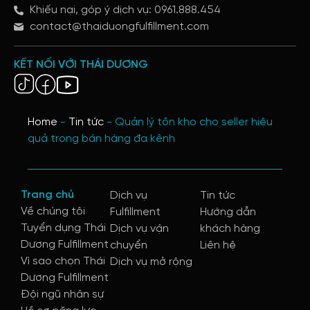
Khiếu nại, góp ý dịch vụ: 0961.888.454
contact@thaiduongfulfillment.com
KẾT NỐI VỚI THÁI DƯƠNG
Home
-
Tin tức
-
Quản lý tồn kho cho seller hiệu
quả trong bán hàng đa kênh
Trang chủ
Dịch vụ
Tin tức
Về chúng tôi
Fulfillment
Hướng dẫn
Tuyển dụng Thái
Dịch vụ vận
khách hàng
Dương Fulfillment
chuyển
Liên hệ
Vì sao chọn Thái
Dịch vụ mở rộng
Dương Fulfillment
Đội ngũ nhân sự