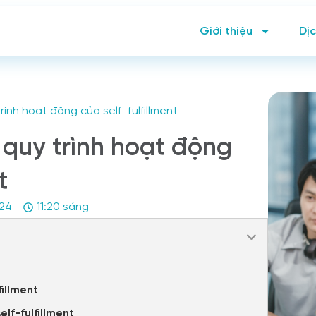
Giới thiệu
Dịc
trình hoạt động của self-fulfillment
à quy trình hoạt động
t
024
11:20 sáng
fillment
elf-fulfillment