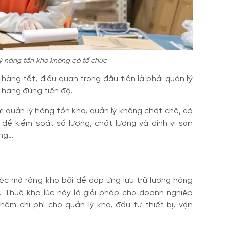
ý hàng tồn kho không có tổ chức
àng tốt, điều quan trọng đầu tiên là phải quản lý
 hàng đúng tiến độ.
 quản lý hàng tồn kho, quản lý không chặt chẽ, có
để kiểm soát số lượng, chất lượng và định vị sản
àng…
iệc mở rộng kho bãi để đáp ứng lưu trữ lượng hàng
. Thuê kho lúc này là giải pháp cho doanh nghiệp
 thêm chi phí cho quản lý kho, đầu tư thiết bị, vận