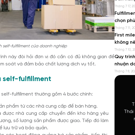
Tháng 7 17, 2
Fulfillme
chọn phù
Tháng 7 11, 2
First mil
không n
 self-fulfillment của doanh nghiệp
Tháng 7 10, 2
Quy trìn
ình này đòi hỏi đơn vị đó cần có đủ không gian để
nhuận d
kiểm soát và đảm bảo chất lượng dịch vụ tốt.
Tháng 7 8, 20
self-fulfillment
self-fulfillment thường gồm 4 bước chính:
T
ản phẩm từ các nhà cung cấp để bán hàng.
Thái
a được nhà cung cấp chuyển đến kho hàng yêu
lượng, số lượng sản phẩm được giao. Tiếp đó làm
ể lưu trữ và bảo quản.