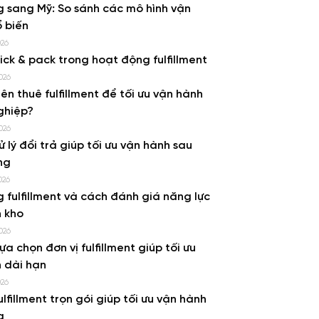
 sang Mỹ: So sánh các mô hình vận
 biến
026
pick & pack trong hoạt động fulfillment
026
ên thuê fulfillment để tối ưu vận hành
ghiệp?
026
ử lý đổi trả giúp tối ưu vận hành sau
ng
026
g fulfillment và cách đánh giá năng lực
 kho
026
lựa chọn đơn vị fulfillment giúp tối ưu
 dài hạn
026
ulfillment trọn gói giúp tối ưu vận hành
g