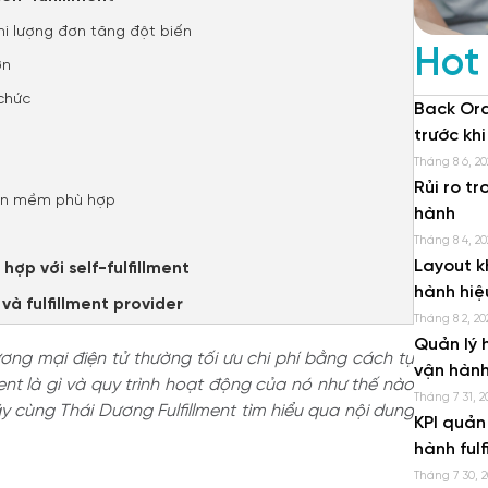
hi lượng đơn tăng đột biến
Hot
ơn
 chức
Back Ord
trước kh
Tháng 8 6, 20
Rủi ro t
hần mềm phù hợp
hành
Tháng 8 4, 20
Layout k
hợp với self-fulfillment
hành hiệ
 và fulfillment provider
Tháng 8 2, 20
Quản lý 
ng mại điện tử thường tối ưu chi phí bằng cách tự
vận hành
llment là gì và quy trình hoạt động của nó như thế nào
Tháng 7 31, 2
y cùng Thái Dương Fulfillment tìm hiểu qua nội dung
KPI quản
hành fulf
Tháng 7 30, 