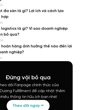
026
nt đa sàn là gì? Lợi ích và cách lựa
 hợp
026
e logistics là gì? Vì sao doanh nghiệp
ên bỏ qua?
026
h hoàn hàng ảnh hưởng thế nào đến lợi
oanh nghiệp?
26
Đừng vội bỏ qua
heo dõi Fanpage chính thức của
 Dương Fulfillment để cập nhật thêm
nhiều thông tin hữu ích bạn nhé!
Theo dõi ngay ⭢