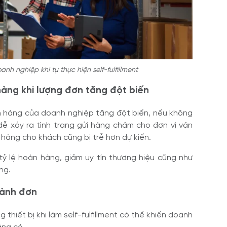
nh nghiệp khi tự thực hiện self-fulfillment
hàng khi lượng đơn tăng đột biến
n hàng của doanh nghiệp tăng đột biến, nếu không
dễ xảy ra tình trạng gửi hàng chậm cho đơn vị vận
 hàng cho khách cũng bị trễ hơn dự kiến.
ỷ lệ hoàn hàng, giảm uy tín thương hiệu cũng như
ng.
 hành đơn
 thiết bị khi làm self-fulfillment có thể khiến doanh