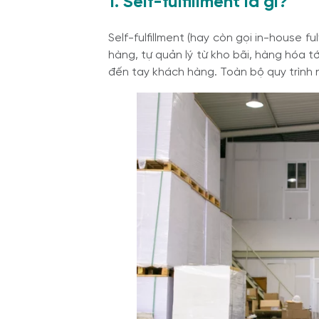
1. Self-fulfillment là gì?
Self-fulfillment (hay còn gọi in-house f
hàng, tự quản lý từ kho bãi, hàng hóa 
đến tay khách hàng. Toàn bộ quy trình 