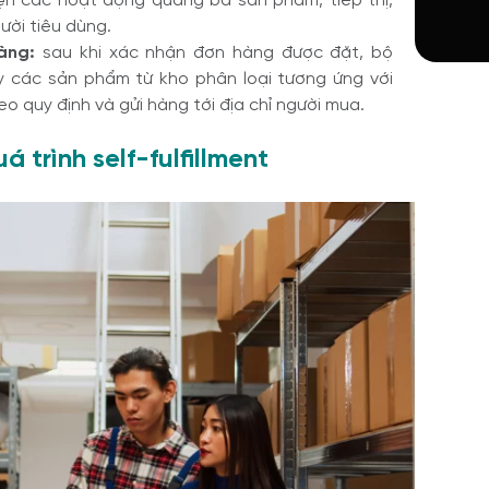
ện các hoạt động quảng bá sản phẩm, tiếp thị,
ười tiêu dùng.
hàng:
sau khi xác nhận đơn hàng được đặt, bộ
y các sản phẩm từ kho phân loại tương ứng với
 quy định và gửi hàng tới địa chỉ người mua.
 trình self-fulfillment