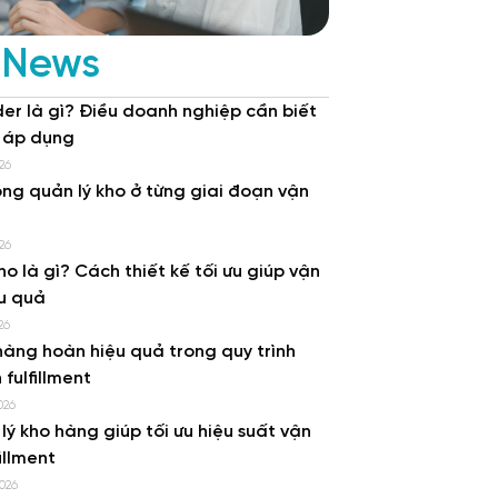
 News
er là gì? Điều doanh nghiệp cần biết
i áp dụng
26
rong quản lý kho ở từng giai đoạn vận
26
ho là gì? Cách thiết kế tối ưu giúp vận
u quả
26
hàng hoàn hiệu quả trong quy trình
 fulfillment
026
 lý kho hàng giúp tối ưu hiệu suất vận
illment
2026