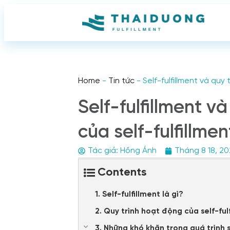
Home
-
Tin tức
-
Self-fulfillment và quy 
Self-fulfillment v
của self-fulfillmen
Tác giả:
Hồng Ánh
Tháng 8 18, 2
Contents
1. Self-fulfillment là gì?
2. Quy trình hoạt động của self-ful
3. Những khó khăn trong quá trình s