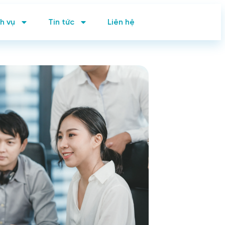
h vụ
Tin tức
Liên hệ