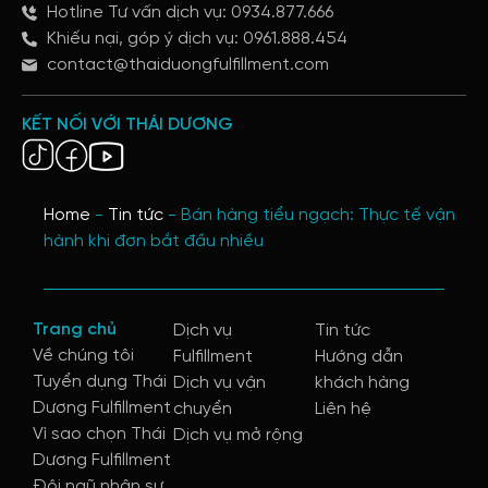
Hotline Tư vấn dịch vụ: 0934.877.666
Khiếu nại, góp ý dịch vụ: 0961.888.454
contact@thaiduongfulfillment.com
KẾT NỐI VỚI THÁI DƯƠNG
Home
-
Tin tức
-
Bán hàng tiểu ngạch: Thực tế vận
hành khi đơn bắt đầu nhiều
Trang chủ
Dịch vụ
Tin tức
Về chúng tôi
Fulfillment
Hướng dẫn
Tuyển dụng Thái
Dịch vụ vận
khách hàng
Dương Fulfillment
chuyển
Liên hệ
Vì sao chọn Thái
Dịch vụ mở rộng
Dương Fulfillment
Đội ngũ nhân sự